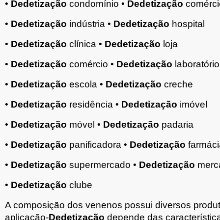
•
Dedetização
condomínio •
Dedetização
comérci
•
Dedetização
indústria •
Dedetização
hospital
•
Dedetização
clínica •
Dedetização
loja
•
Dedetização
comércio •
Dedetização
laboratório
•
Dedetização
escola •
Dedetização
creche
•
Dedetização
residência •
Dedetização
imóvel
•
Dedetização
móvel •
Dedetização
padaria
•
Dedetização
panificadora •
Dedetização
farmáci
•
Dedetização
supermercado •
Dedetização
merc
•
Dedetização
clube
A composição dos venenos possui diversos produt
aplicação-
Dedetização
depende das característic