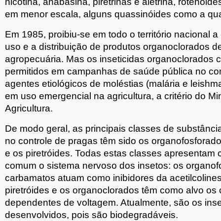
nicotina, anabasina, piretrinas e aletrina, rotenóid
em menor escala, alguns quassinóides como a qu
Em 1985, proibiu-se em todo o território nacional a
uso e a distribuição de produtos organoclorados d
agropecuária. Mas os inseticidas organoclorados
permitidos em campanhas de saúde pública no co
agentes etiológicos de moléstias (malária e leish
em uso emergencial na agricultura, a critério do Min
Agricultura.
De modo geral, as principais classes de substânc
no controle de pragas têm sido os organofosforad
e os piretróides. Todas estas classes apresentam
comum o sistema nervoso dos insetos: os organof
carbamatos atuam como inibidores da acetilcoline
piretróides e os organoclorados têm como alvo os 
dependentes de voltagem. Atualmente, são os inse
desenvolvidos, pois são biodegradáveis.